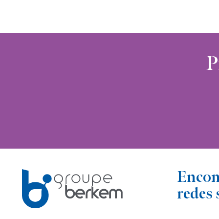
P
Encon
redes 