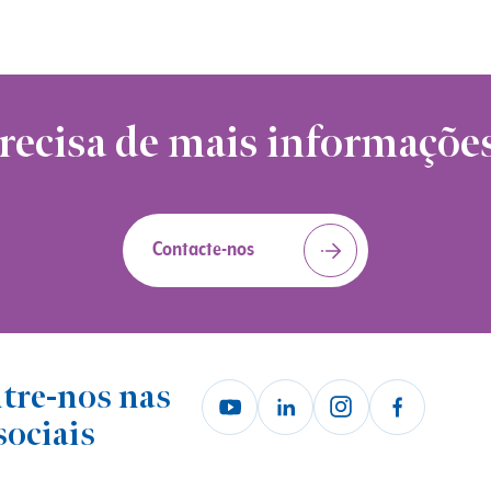
Français
English
Español
Deutsch
Magyar
Polski
Português
Italiano
Čeština
recisa de mais informaçõe
български
Contacte-nos
tre-nos nas
sociais